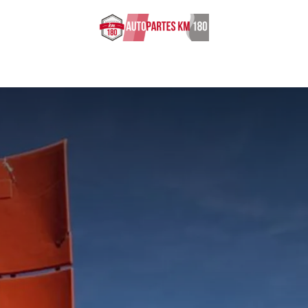
s ingresados
Sobre nosotros
Cita
Empleos
Contácten