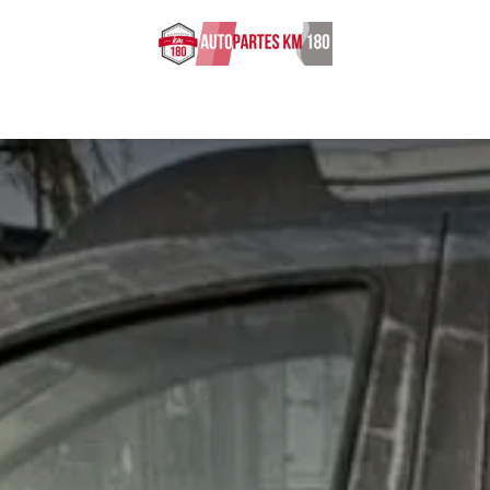
s ingresados
Sobre nosotros
Cita
Empleos
Contácten