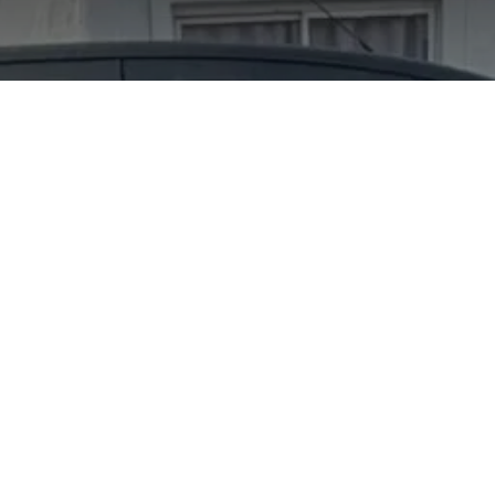
let Prisma 1.4 N LT. M