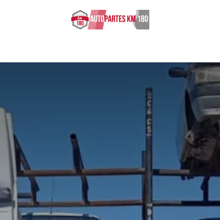
s ingresados
Sobre nosotros
Cita
Empleos
Contácten