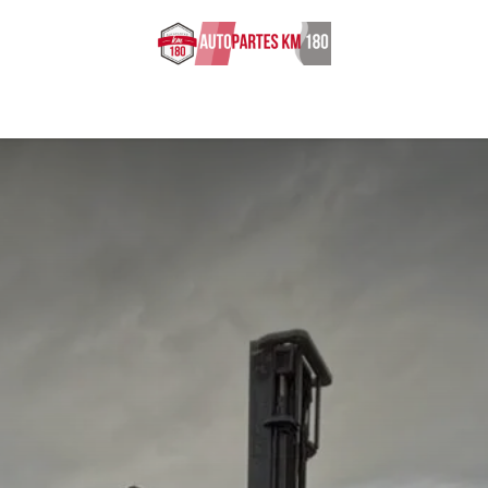
s ingresados
Sobre nosotros
Cita
Empleos
Contácten